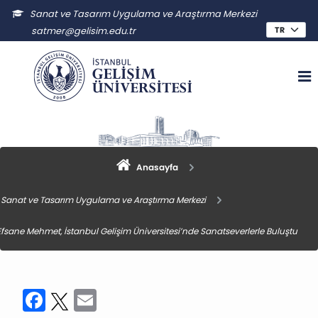
Sanat ve Tasarım Uygulama ve Araştırma Merkezi
satmer@gelisim.edu.tr
Anasayfa
Sanat ve Tasarım Uygulama ve Araştırma Merkezi
Efsane Mehmet, İstanbul Gelişim Üniversitesi’nde Sanatseverlerle Buluştu
Facebook
Twitter
Email