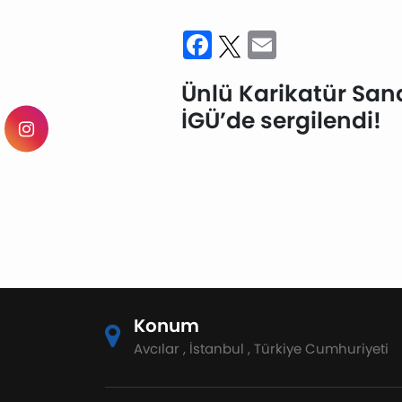
Facebook
Twitter
Email
Ünlü Karikatür Sana
İGÜ’de sergilendi!
Konum
Avcılar , İstanbul , Türkiye Cumhuriyeti