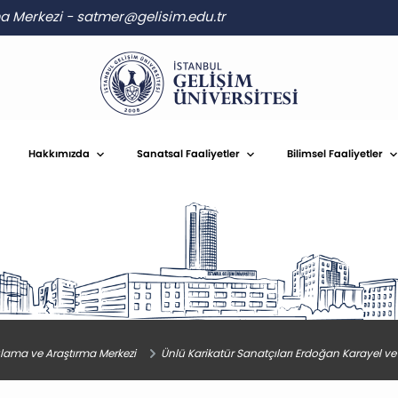
ma Merkezi
-
satmer@gelisim.edu.tr
Hakkımızda
Sanatsal Faaliyetler
Bilimsel Faaliyetler
lama ve Araştırma Merkezi
Ünlü Karikatür Sanatçıları Erdoğan Karayel ve H