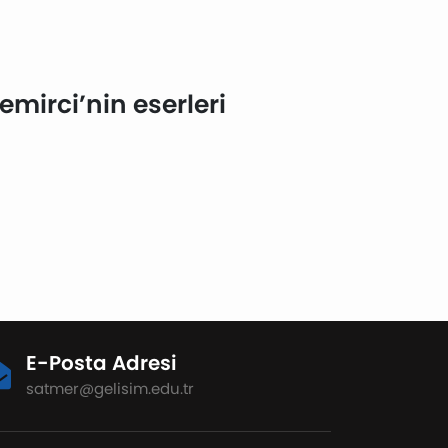
mirci’nin eserleri
E-Posta Adresi
satmer@gelisim.edu.tr